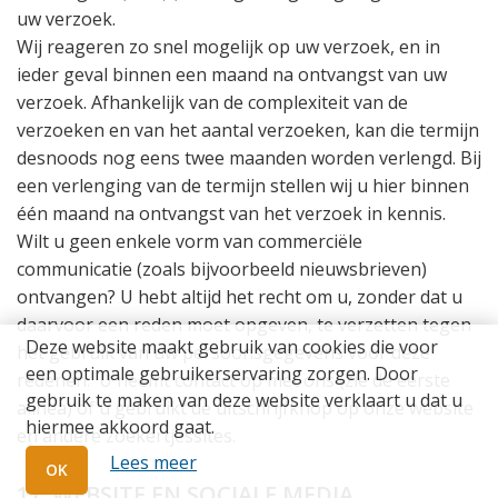
uw verzoek.
Wij reageren zo snel mogelijk op uw verzoek, en in
ieder geval binnen een maand na ontvangst van uw
verzoek. Afhankelijk van de complexiteit van de
verzoeken en van het aantal verzoeken, kan die termijn
desnoods nog eens twee maanden worden verlengd. Bij
een verlenging van de termijn stellen wij u hier binnen
één maand na ontvangst van het verzoek in kennis.
Wilt u geen enkele vorm van commerciële
communicatie (zoals bijvoorbeeld nieuwsbrieven)
ontvangen? U hebt altijd het recht om u, zonder dat u
daarvoor een reden moet opgeven, te verzetten tegen
Deze website maakt gebruik van cookies die voor
het gebruik van uw persoonsgegevens voor deze
een optimale gebruikerservaring zorgen. Door
redenen.
U neemt contact op met ons (zie de eerste
gebruik te maken van deze website verklaart u dat u
alinea) of u gebruikt de uitschrijfknop op onze website
hiermee akkoord gaat.
en andere zoekertjessites.
Lees meer
OK
11. WEBSITE EN SOCIALE MEDIA