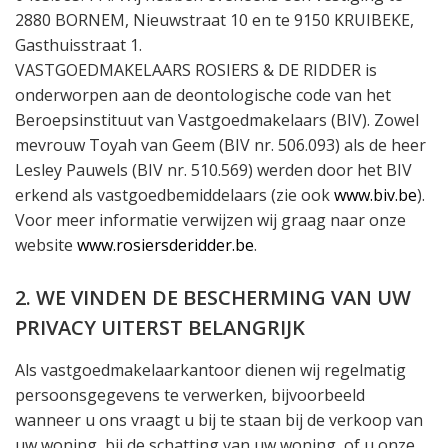
2880 BORNEM, Nieuwstraat 10 en te 9150 KRUIBEKE,
Gasthuisstraat 1.
VASTGOEDMAKELAARS ROSIERS & DE RIDDER is
onderworpen aan de deontologische code van het
Beroepsinstituut van Vastgoedmakelaars (BIV). Zowel
mevrouw Toyah van Geem (BIV nr. 506.093) als de heer
Lesley Pauwels (BIV nr. 510.569) werden door het BIV
erkend als vastgoedbemiddelaars (zie ook
www.biv.be
).
Voor meer informatie verwijzen wij graag naar onze
website
www.rosiersderidder.be
.
2. WE VINDEN DE BESCHERMING VAN UW
PRIVACY UITERST BELANGRIJK
Als vastgoedmakelaarkantoor dienen wij regelmatig
persoonsgegevens te verwerken, bijvoorbeeld
wanneer u ons vraagt u bij te staan bij de verkoop van
uw woning, bij de schatting van uw woning, of u onze