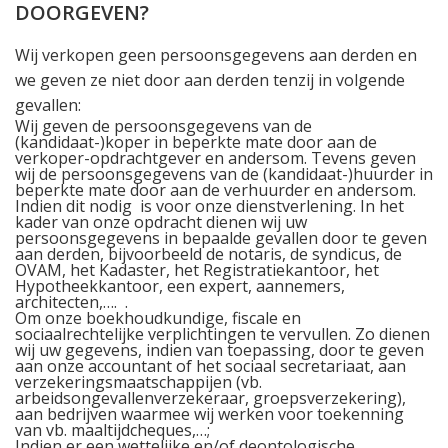
DOORGEVEN?
Wij verkopen geen persoonsgegevens aan derden en
we geven ze niet door aan derden tenzij in volgende
gevallen:
Wij geven de persoonsgegevens van de
(kandidaat-)koper in beperkte mate door aan de
verkoper-opdrachtgever en andersom. Tevens geven
wij de persoonsgegevens van de (kandidaat-)huurder in
beperkte mate door aan de verhuurder en andersom.
Indien dit nodig
is voor onze dienstverlening. In het
kader van onze opdracht dienen wij uw
persoonsgegevens in bepaalde gevallen door te geven
aan derden, bijvoorbeeld de notaris, de syndicus, de
OVAM, het Kadaster, het Registratiekantoor, het
Hypotheekkantoor, een expert, aannemers,
architecten,….
.
Om onze boekhoudkundige, fiscale en
sociaalrechtelijke verplichtingen te vervullen. Zo dienen
wij uw gegevens, indien van toepassing, door te geven
aan onze accountant of het sociaal secretariaat, aan
verzekeringsmaatschappijen (vb.
arbeidsongevallenverzekeraar, groepsverzekering),
aan bedrijven waarmee wij werken voor toekenning
van vb. maaltijdcheques,…;
Indien er een wettelijke en/of deontologische